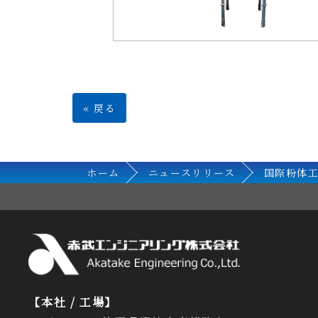
«
戻る
ホーム
ニュースリリース
国際粉体工
【本社 / 工場】