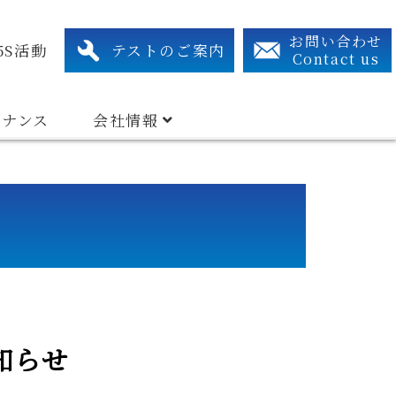
xtraction System
Related Device
Search By Industry Types
アクセス・連絡先
組織図
有資格者リスト
お問い合わせ
5S活動
テストのご案内
Contact us
テナンス
会社情報
知らせ