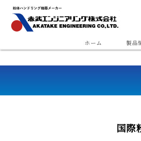
Quantitative Feeder
Measuring Device
Pneumatic Con
会長ご挨拶
会社概要
経営理念
ホーム
製品
国際