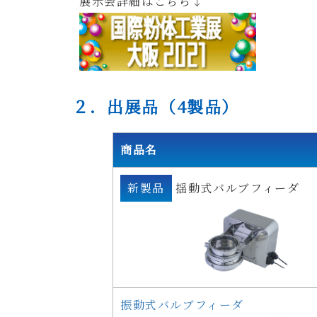
展示会詳細はこちら↓
２．出展品（4製品）
商品名
新製品
揺動式バルブフィーダ
振動式バルブフィーダ