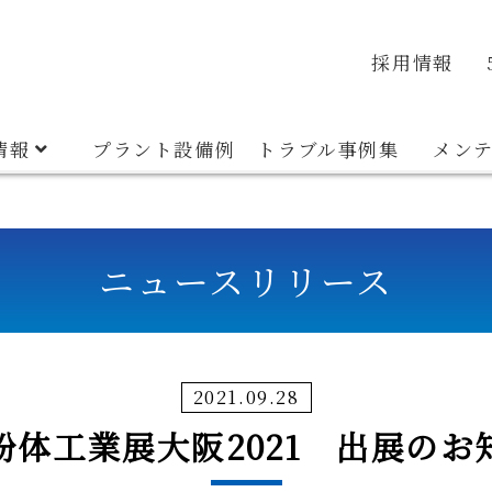
veyor
Container System
Discharger
Material E
品質・環境方針
安全衛生方針
沿革
採用情報
情報
プラント設備例
トラブル事例集
メン
ニュースリリース
2021.09.28
粉体工業展大阪2021 出展のお