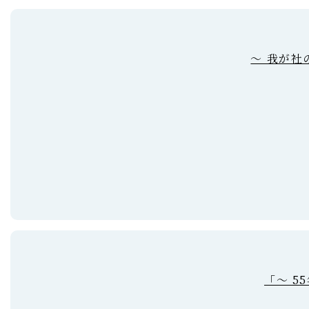
～ 我が社
「～ 5