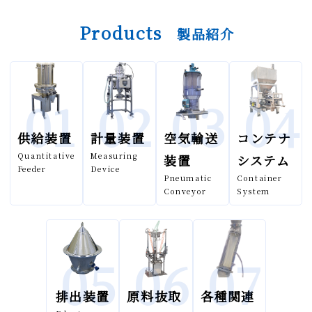
Products
製品紹介
01
02
03
04
供給装置
計量装置
空気輸送
コンテナ
Quantitative
Measuring
装置
システム
Feeder
Device
Pneumatic
Container
Conveyor
System
05
06
07
排出装置
原料抜取
各種関連