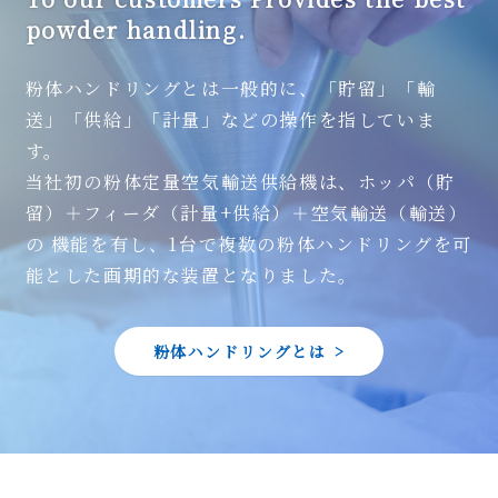
powder handling.
粉体ハンドリングとは一般的に、「貯留」「輸
送」「供給」「計量」などの操作を指していま
す。
当社初の粉体定量空気輸送供給機は、ホッパ（貯
留）＋フィーダ（計量+供給）＋空気輸送（輸送）
の
機能を有し、1台で複数の粉体ハンドリングを可
能とした画期的な装置となりました。
粉体ハンドリングとは