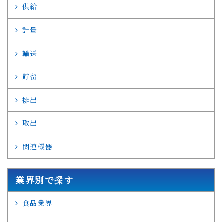
供給
計量
輸送
貯留
排出
取出
関連機器
業界別で探す
食品業界