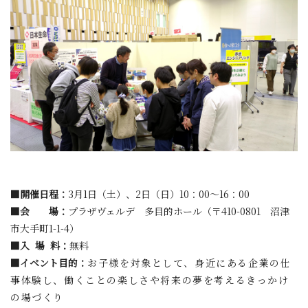
■開催日程：
3月1日（土）、2日（日）10：00～16：00
■会 場：
プラザヴェルデ 多目的ホール（〒410-0801 沼津
市大手町1-1-4）
■入 場 料：
無料
■イベント目的：
お子様を対象として、
身近にある企業の仕
事体験し、
働くことの楽しさや将来の夢を考えるきっかけ
の場づくり