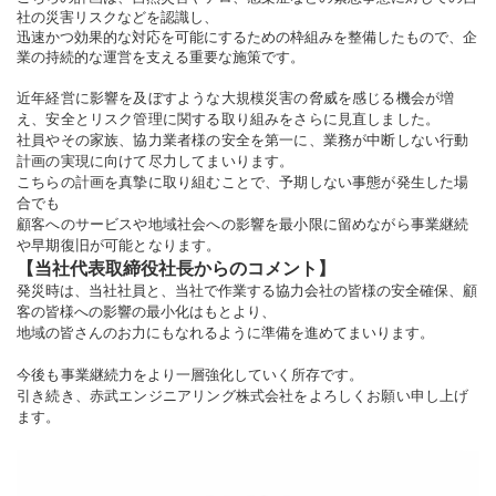
社の災害リスクなどを認識し、
迅速かつ効果的な対応を可能にするための枠組みを整備したもので、企
業の持続的な運営を支える重要な施策です。
近年経営に影響を及ぼすような大規模災害の脅威を感じる機会が増
え、安全とリスク管理に関する取り組みをさらに見直しました。
社員やその家族、協力業者様の安全を第一に、業務が中断しない行動
計画の実現に向けて尽力してまいります。
こちらの計画を真摯に取り組むことで、予期しない事態が発生した場
合でも
顧客へのサービスや地域社会への影響を最小限に留めながら事業継続
や早期復旧が可能となります。
【当社代表取締役社長からのコメント】
発災時は、当社社員と、当社で作業する協力会社の皆様の安全確保、顧
客の皆様への影響の最小化はもとより、
地域の皆さんのお力にもなれるように準備を進めてまいります。
今後も
事業継続力をより一層強化していく所存です。
引き続き、赤武エンジニアリング株式会社をよろしくお願い申し上げ
ます。