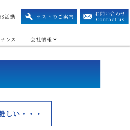
xtraction System
Related Device
Search By Industry Types
アクセス・連絡先
組織図
有資格者リスト
お問い合わせ
5S活動
テストのご案内
Contact us
テナンス
会社情報
難しい・・・