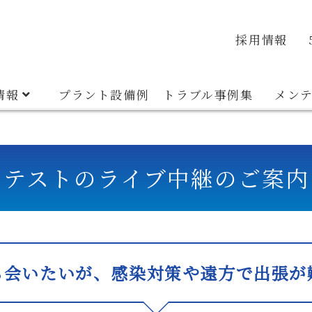
veyor
Container System
Discharger
Material E
品質・環境方針
安全衛生方針
沿革
採用情報
情報
プラント設備例
トラブル事例集
メン
テストのライブ中継のご案内
ち会いたいが、感染対策や遠方で出張が