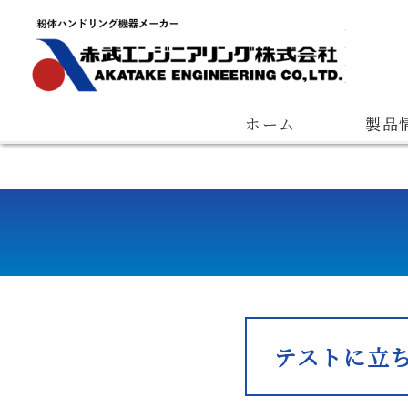
Quantitative Feeder
Measuring Device
Pneumatic Con
会長ご挨拶
会社概要
経営理念
ホーム
製品
テストに立