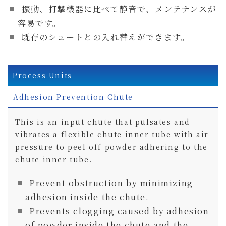
振動、打撃機器に比べて静音で、メンテナンスが
容易です。
既存のシュートとの入れ替えができます。
Process Units
Adhesion Prevention Chute
This is an input chute that pulsates and
vibrates a flexible chute inner tube with air
pressure to peel off powder adhering to the
chute inner tube.
Prevent obstruction by minimizing
adhesion inside the chute.
Prevents clogging caused by adhesion
of powder inside the chute and the