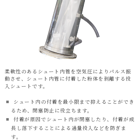
柔軟性のあるシュート内管を空気圧によりパルス振
動させ、シュート内管に付着した
粉体を剥離する投
入シュートです。
シュート内の付着を最小限まで抑えることができ
るため、
閉塞防止に役立ちます。
付着が原因でシュート内が閉塞したり、付着が成
長し落下することによる
過量投入などを防ぎま
す。