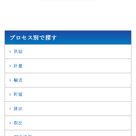
プロセス別で探す
供給
計量
輸送
貯留
排出
取出