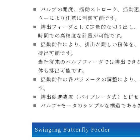
バルブの開度、揺動ストローク、揺動速
ターにより任意に制御可能です。
排出フィーダとして定量的な切り出し、
時間での高精度な計量が可能です。
揺動動作により、排出が難しい粉体を、
排出可能です。
当社従来のバルブフィーダでは排出でき
体も排出可能です。
揺動動作の各パラメータの調整により、
す。
排出促進装置（バイブレータ式）と併せ
バルブ+モータのシンプルな構造である
Swinging Butterfly Feeder