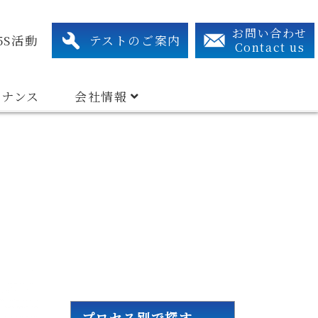
xtraction System
Related Device
Search By Industry Types
アクセス・連絡先
組織図
有資格者リスト
お問い合わせ
5S活動
テストのご案内
Contact us
テナンス
会社情報
プロセス別で探す