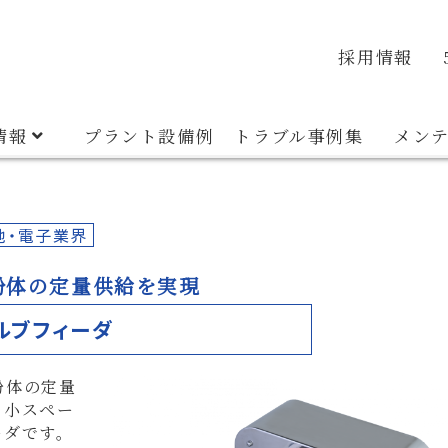
veyor
Container System
Discharger
Material E
品質・環境方針
安全衛生方針
沿革
採用情報
情報
プラント設備例
トラブル事例集
メン
池・電子業界
粉体の定量供給を実現
ルブフィーダ
粉体の定量
、小スペー
ーダです。