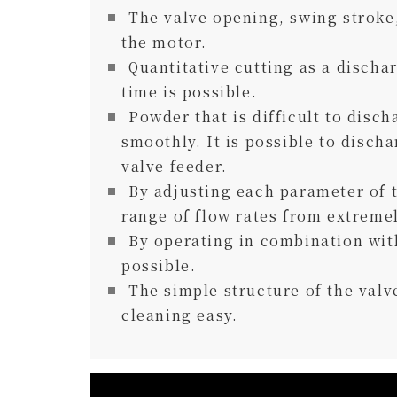
The valve opening, swing stroke,
the motor.
Quantitative cutting as a discha
time is possible.
Powder that is difficult to disc
smoothly. It is possible to disch
valve feeder.
By adjusting each parameter of t
range of flow rates from extreme
By operating in combination wit
possible.
The simple structure of the val
cleaning easy.