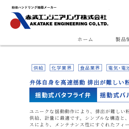
Quantitative Feeder
Measuring Device
Pneumatic Con
会長ご挨拶
会社概要
経営理念
ホーム
製品
供給
化学業界
食品業界
電気・電
弁体自身を高速揺動 排出が難しい
揺動式バタフライ弁
揺動式バ
ユニークな揺動動作により、排出が難しい
供給、計量に最適です。シンプルな構造と
スにより、メンテナンス性にすぐれたフィ