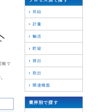
供給
計量
輸送
貯留
排出
可能で
取出
す。
関連機器
業界別で探す