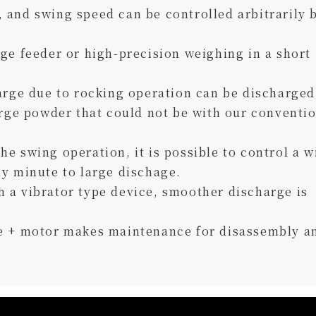
 and swing speed can be controlled arbitrarily 
rge feeder or high-precision weighing in a short
harge due to rocking operation can be discharged
arge powder that could not be with our conventi
he swing operation, it is possible to control a w
ly minute to large dischage.
h a vibrator type device, smoother discharge is
ve + motor makes maintenance for disassembly a